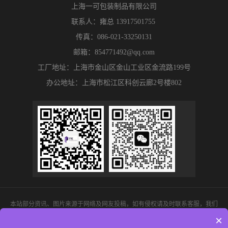
上海一可包装制品有限公司
联系人：雍总 13917501755
传真：086-021-33250131
邮箱：854771492@qq.com
工厂地址：上海市金山区金山工业区金流路199号
办公地址：上海市松江区科创云廊2号楼802
本站部分资讯、图片来源于网络及网友投稿，如有侵权请及时联系客服，我们
将尽快处理
×