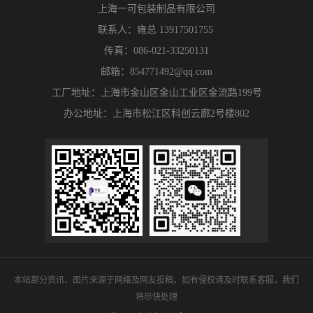
上海一可包装制品有限公司
联系人：雍总 13917501755
传真：086-021-33250131
邮箱：854771492@qq.com
工厂地址：上海市金山区金山工业区金流路199号
办公地址：上海市松江区科创云廊2号楼802
本站部分资讯、图片来源于网络及网友投稿，如有侵权请及时联系客服，我们
将尽快处理